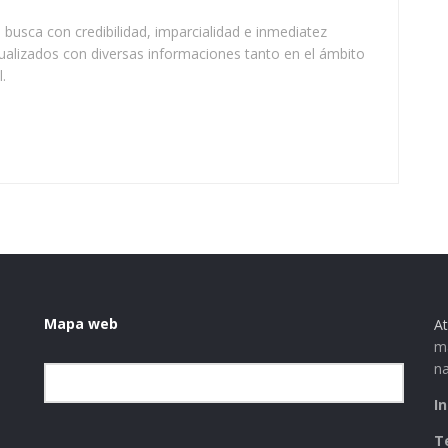
busca con credibilidad, imparcialidad e inmediatez
ualizados con diversas informaciones tanto en el ámbito
.
Mapa web
At
ma
na
Elegir la categoría
I
T