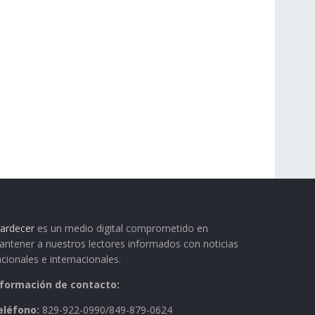
ardecer
es un medio digital comprometido en
ntener a nuestros lectores informados con noticias
cionales e internacionales.
nformación de contacto:
eléfono:
829-922-0990/849-879-0624