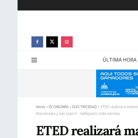
ÚLTIMA HORA
Inicio
»
ECONOMÍA
»
ELECTRICIDAD
»
ETED realizará mante
Nacionales y San Juan II – Vallejuelo, este viernes
ETED realizará m