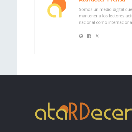
Somos un medio digital que 
mantener a los lectores act
nacional como internacional