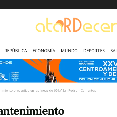
REPÚBLICA
ECONOMÍA
MUNDO
DEPORTES
SA
nimiento preventivo en las líneas de 69 kV San Pedro – Cementos
antenimiento