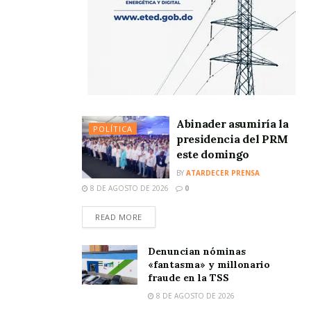
Abinader asumiría la
POLÍTICA
presidencia del PRM
este domingo
BY
ATARDECER PRENSA
8 DE AGOSTO DE 2026
0
READ MORE
Denuncian nóminas
«fantasma» y millonario
fraude en la TSS
8 DE AGOSTO DE 2026