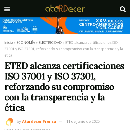
Inicio
»
ECONOMÍA
»
ELECTRICIDAD
»
ETED alcanza certificaciones ISO
37001 y ISO 37301, reforzando su compromiso con la transparencia y la
ética
ETED alcanza certificaciones
ISO 37001 y ISO 37301,
reforzando su compromiso
con la transparencia y la
ética
by
Atardecer Prensa
11 de junio de 2025
Reading Time: 3 mins read