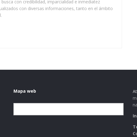
busca con credibilidad, imparcialidad e inmediatez
ualizados con diversas informaciones, tanto en el ámbito
.
Mapa web
At
ma
na
Elegir la categoría
I
T
C