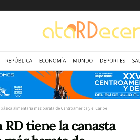
REPÚBLICA
ECONOMÍA
MUNDO
DEPORTES
SA
a básica alimentaria más barata de Centroamérica y el Caribe
 RD tiene la canasta