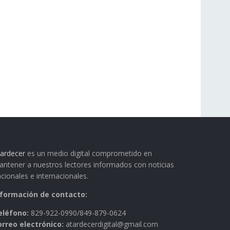
ardecer
es un medio digital comprometido en
ntener a nuestros lectores informados con noticias
cionales e internacionales.
nformación de contacto:
eléfono:
829-922-0990/849-879-0624
orreo electrónico:
atardecerdigital@gmail.com