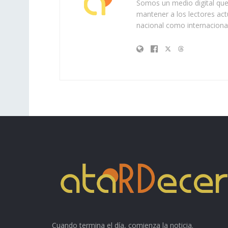
Somos un medio digital que 
mantener a los lectores act
nacional como internacional
Cuando termina el día, comienza la noticia.