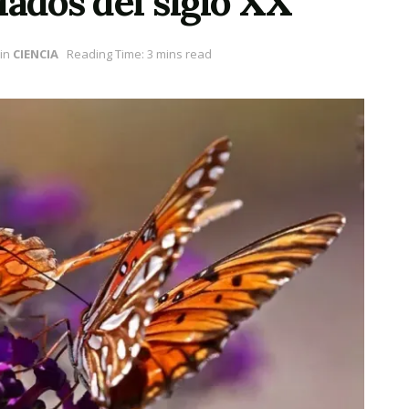
iados del siglo XX
in
CIENCIA
Reading Time: 3 mins read