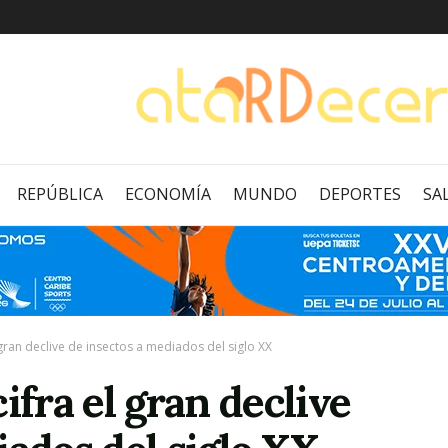
REPÚBLICA
ECONOMÍA
MUNDO
DEPORTES
SA
 gran declive de insectos a mediados del siglo XX
ifra el gran declive