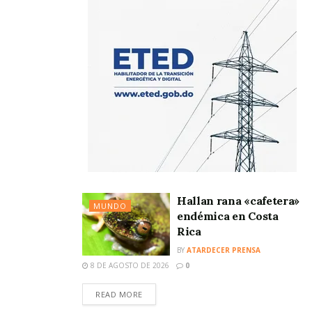
Hallan rana «cafetera»
MUNDO
endémica en Costa
Rica
BY
ATARDECER PRENSA
8 DE AGOSTO DE 2026
0
READ MORE