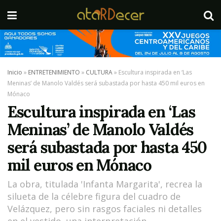
Inicio
»
ENTRETENIMIENTO
»
CULTURA
»
Escultura inspirada en ‘Las
Meninas’ de Manolo Valdés será subastada por hasta 450 mil euros en
Mónaco
Escultura inspirada en ‘Las
Meninas’ de Manolo Valdés
será subastada por hasta 450
mil euros en Mónaco
La obra, titulada 'Infanta Margarita', recrea la
silueta de la célebre figura del cuadro de
Velázquez, pero sin rasgos faciales ni detalles
en el vestido, una interpretación