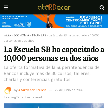
Inicio
»
ECONOMÍA
»
FINANZAS
»
La Escuela SB ha capacitado a 10,000
personas en dos años
La Escuela SB ha capacitado a
10,000 personas en dos años
La oferta formativa de la Superintendencia de
Bancos incluye más de 30 cursos, talleres,
charlas y conferencias gratuitos
by
Atardecer Prensa
22 de junio de 2026
Reading Time: 2 mins read