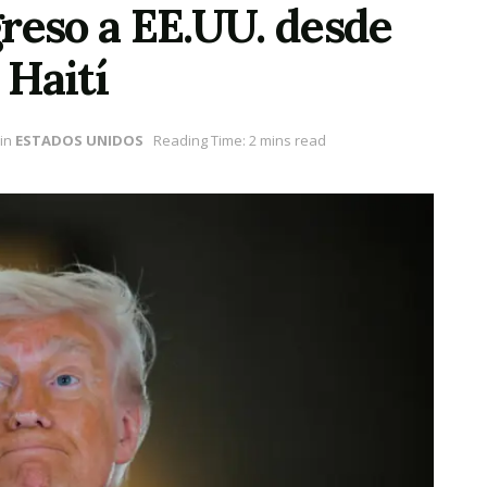
reso a EE.UU. desde
 Haití
in
ESTADOS UNIDOS
Reading Time: 2 mins read