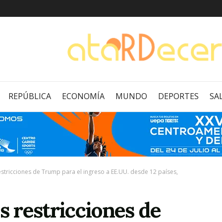
REPÚBLICA
ECONOMÍA
MUNDO
DEPORTES
SA
restricciones de Trump para el ingreso a EE.UU. desde 12 países,
s restricciones de