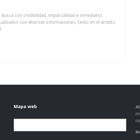
busca con credibilidad, imparcialidad e inmediatez
ualizados con diversas informaciones, tanto en el ámbito
.
Mapa web
At
ma
na
Elegir la categoría
I