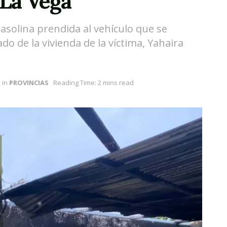
 La Vega
gasolina prendida al vehículo que se
 de la vivienda de la víctima, Yahaira
in
PROVINCIAS
Reading Time: 2 mins read