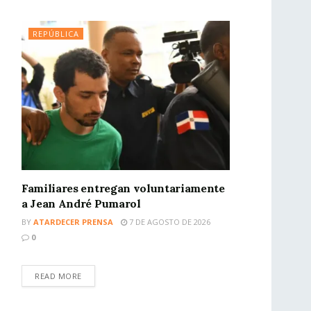
REPÚBLICA
Familiares entregan voluntariamente
a Jean André Pumarol
BY
ATARDECER PRENSA
7 DE AGOSTO DE 2026
0
READ MORE