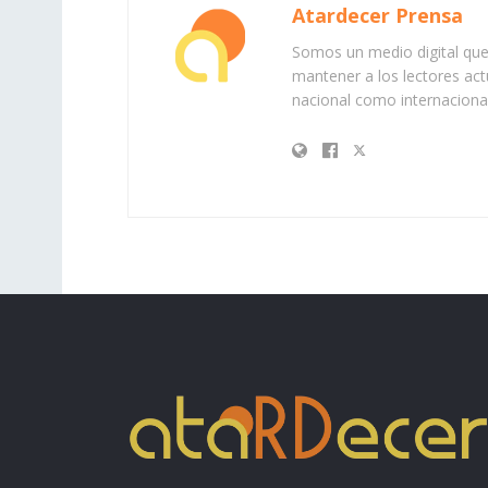
Atardecer Prensa
Somos un medio digital que 
mantener a los lectores act
nacional como internacional