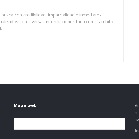
busca con credibilidad, imparcialidad e inmediatez
ualizados con diversas informaciones tanto en el ámbito
.
Mapa web
At
ma
na
Elegir la categoría
I