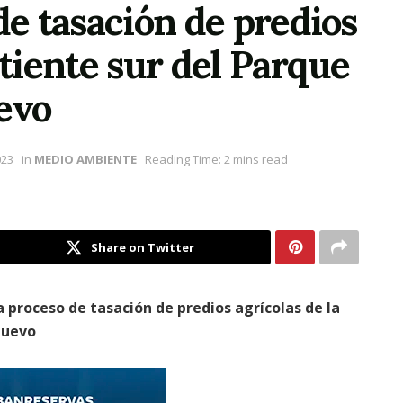
de tasación de predios
rtiente sur del Parque
evo
023
in
MEDIO AMBIENTE
Reading Time: 2 mins read
Share on Twitter
 proceso de tasación de predios agrícolas de la
 Nuevo