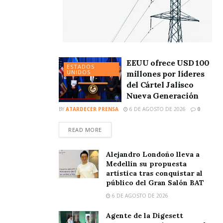
EEUU ofrece USD 100
ESTADOS
UNIDOS
millones por líderes
del Cártel Jalisco
Nueva Generación
BY
ATARDECER PRENSA
6 DE AGOSTO DE 2026
0
READ MORE
Alejandro Londoño lleva a
Medellín su propuesta
artística tras conquistar al
público del Gran Salón BAT
6 DE AGOSTO DE 2026
Agente de la Digesett