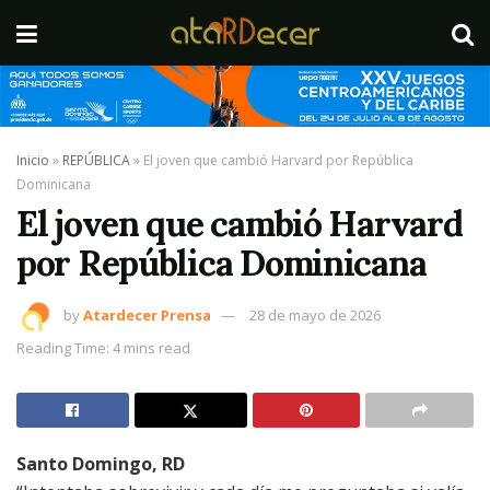
Inicio
»
REPÚBLICA
»
El joven que cambió Harvard por República
Dominicana
El joven que cambió Harvard
por República Dominicana
by
Atardecer Prensa
28 de mayo de 2026
Reading Time: 4 mins read
Santo Domingo, RD