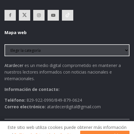
Mapa web
Atardecer
es un medio digital comprometido en mantener a
nuestros lectores informados con noticias nacionales e
internacionales.
Información de contacto:
Teléfono:
829-922-0990/849-879-0624
Correo electrónico:
atardecerdigital@gmail.com
Este sitio web utiliza cookies puede obtener más información
Política de Privacidad
AVISO LEGAL
Contactos