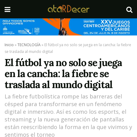
Inicio
»
TECNOLOGÍA
»
El fútbol ya no solo se juega en la cancha: la fiebre
se traslada al mundo digital
El fútbol ya no solo se juega
en la cancha: la fiebre se
traslada al mundo digital
La fiebre futbolística rompe las barreras del
césped para transformarse en un fenómeno
digital e inmersivo. Así es como los esports, el
streaming y la nueva generación de pantallas
están reescribiendo la forma en la que vivimos y
sentimos el torneo