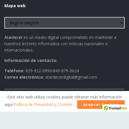
Mapa web
Atardecer
es un medio digital comprometido en mantener a
nuestros lectores informados con noticias nacionales e
internacionales.
Información de contacto:
Teléfono:
829-922-0990/849-879-0624
Correo electrónico:
atardecerdigital@gmail.com
Este sitio web utiliza cookies puede obtener más información
Política de Privacidad
AVISO LEGAL
Contactos
aquí
Política de Privacidad y Cookies
.
Aceptar Cookies
Historia
Política Editorial
© 2026
Atardecer
- Todos los derechos reservados.