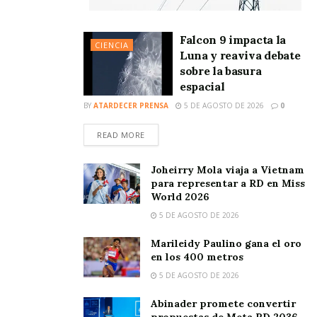
Falcon 9 impacta la
CIENCIA
Luna y reaviva debate
sobre la basura
espacial
BY
ATARDECER PRENSA
5 DE AGOSTO DE 2026
0
READ MORE
Joheirry Mola viaja a Vietnam
para representar a RD en Miss
World 2026
5 DE AGOSTO DE 2026
Marileidy Paulino gana el oro
en los 400 metros
5 DE AGOSTO DE 2026
Abinader promete convertir
propuestas de Meta RD 2036