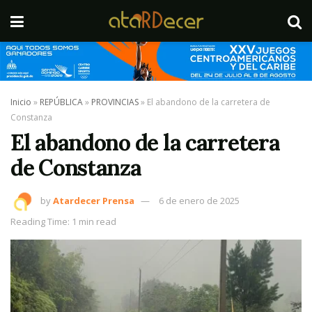
Inicio
»
REPÚBLICA
»
PROVINCIAS
»
El abandono de la carretera de
Constanza
El abandono de la carretera
de Constanza
by
Atardecer Prensa
6 de enero de 2025
Reading Time: 1 min read