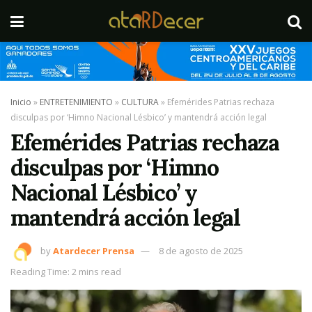
Inicio
»
ENTRETENIMIENTO
»
CULTURA
»
Efemérides Patrias rechaza
disculpas por ‘Himno Nacional Lésbico’ y mantendrá acción legal
Efemérides Patrias rechaza
disculpas por ‘Himno
Nacional Lésbico’ y
mantendrá acción legal
by
Atardecer Prensa
8 de agosto de 2025
Reading Time: 2 mins read