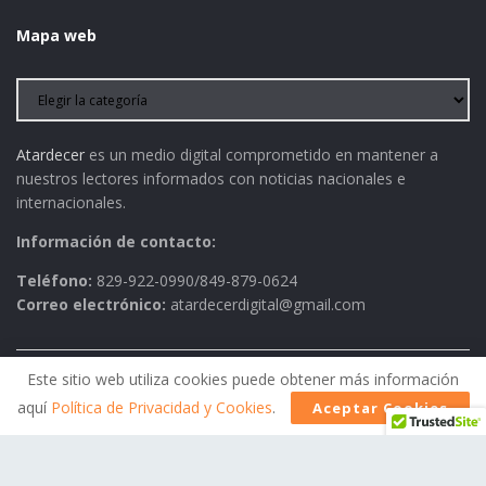
Mapa web
Atardecer
es un medio digital comprometido en mantener a
nuestros lectores informados con noticias nacionales e
internacionales.
Información de contacto:
Teléfono:
829-922-0990/849-879-0624
Correo electrónico:
atardecerdigital@gmail.com
Este sitio web utiliza cookies puede obtener más información
Política de Privacidad
AVISO LEGAL
Contactos
aquí
Política de Privacidad y Cookies
.
Aceptar Cookies
Historia
Política Editorial
© 2026
Atardecer
- Todos los derechos reservados.