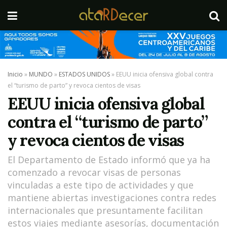
Inicio
»
MUNDO
»
ESTADOS UNIDOS
»
EEUU inicia ofensiva global contra
el “turismo de parto” y revoca cientos de visas
EEUU inicia ofensiva global
contra el “turismo de parto”
y revoca cientos de visas
El Departamento de Estado informó que ya ha
comenzado a revocar visas de personas
vinculadas a este tipo de actividades y que
mantiene abiertas investigaciones contra redes
internacionales que presuntamente facilitan
estos viajes mediante asesorías, documentación