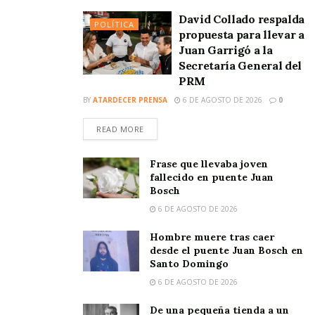
David Collado respalda
POLÍTICA
propuesta para llevar a
Juan Garrigó a la
Secretaría General del
PRM
BY
ATARDECER PRENSA
6 DE AGOSTO DE 2026
0
READ MORE
Frase que llevaba joven
fallecido en puente Juan
Bosch
6 DE AGOSTO DE 2026
Hombre muere tras caer
desde el puente Juan Bosch en
Santo Domingo
6 DE AGOSTO DE 2026
De una pequeña tienda a un