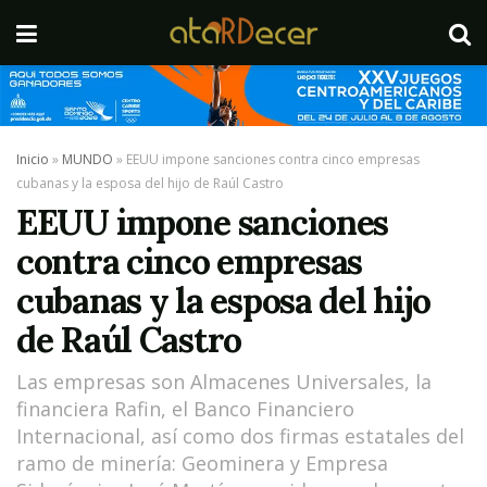
Inicio
»
MUNDO
»
EEUU impone sanciones contra cinco empresas
cubanas y la esposa del hijo de Raúl Castro
EEUU impone sanciones
contra cinco empresas
cubanas y la esposa del hijo
de Raúl Castro
Las empresas son Almacenes Universales, la
financiera Rafin, el Banco Financiero
Internacional, así como dos firmas estatales del
ramo de minería: Geominera y Empresa