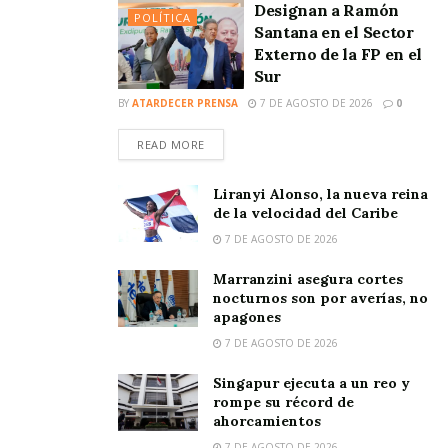
Designan a Ramón
POLÍTICA
Santana en el Sector
Externo de la FP en el
Sur
BY
ATARDECER PRENSA
7 DE AGOSTO DE 2026
0
READ MORE
Liranyi Alonso, la nueva reina
de la velocidad del Caribe
7 DE AGOSTO DE 2026
Marranzini asegura cortes
nocturnos son por averías, no
apagones
7 DE AGOSTO DE 2026
Singapur ejecuta a un reo y
rompe su récord de
ahorcamientos
7 DE AGOSTO DE 2026