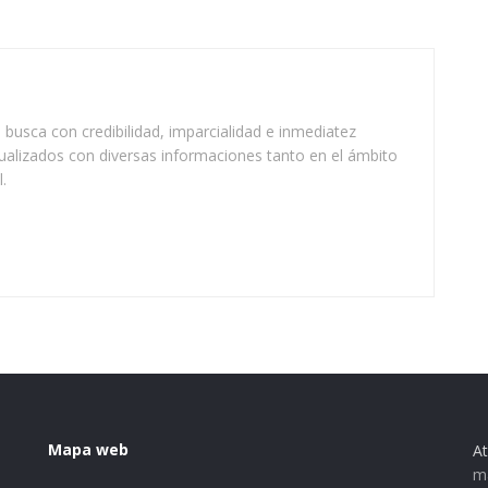
busca con credibilidad, imparcialidad e inmediatez
ualizados con diversas informaciones tanto en el ámbito
.
Mapa web
At
ma