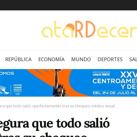
REPÚBLICA
ECONOMÍA
MUNDO
DEPORTES
SA
a que todo salió «perfectamente» tras su chequeo médico anual
gura que todo salió