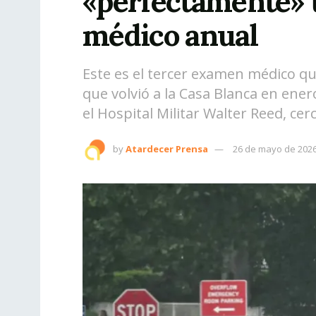
«perfectamente» 
médico anual
Este es el tercer examen médico qu
que volvió a la Casa Blanca en ene
el Hospital Militar Walter Reed, ce
by
Atardecer Prensa
26 de mayo de 202