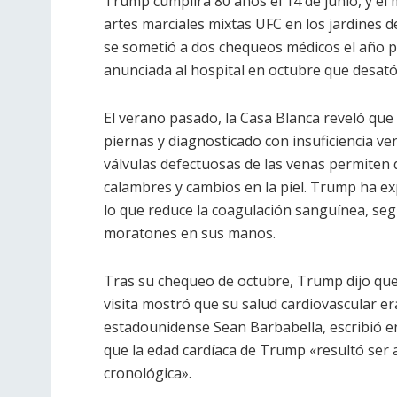
Trump cumplirá 80 años el 14 de junio, y el
artes marciales mixtas UFC en los jardines d
se sometió a dos chequeos médicos el año p
anunciada al hospital en octubre que desat
El verano pasado, la Casa Blanca reveló qu
piernas y diagnosticado con insuficiencia ve
válvulas defectuosas de las venas permiten
calambres y cambios en la piel. Trump ha ex
lo que reduce la coagulación sanguínea, seg
moratones en sus manos.
Tras su chequeo de octubre, Trump dijo que
visita mostró que su salud cardiovascular er
estadounidense Sean Barbabella, escribió e
que la edad cardíaca de Trump «resultó se
cronológica».