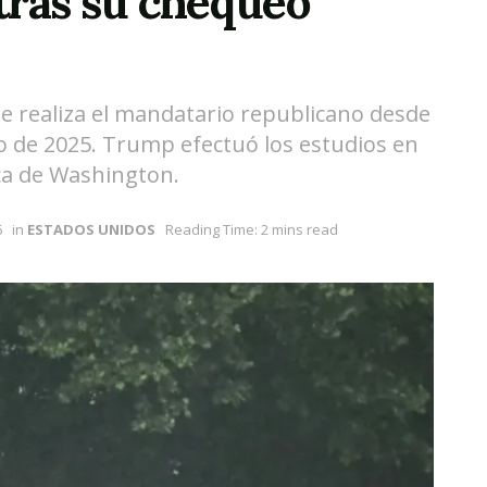
tras su chequeo
e realiza el mandatario republicano desde
ro de 2025. Trump efectuó los estudios en
rca de Washington.
6
in
ESTADOS UNIDOS
Reading Time: 2 mins read