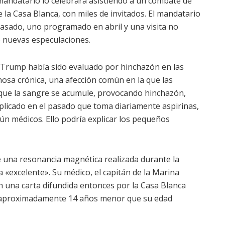
 mandatario lo celebrará asistiendo a un combate de
e la Casa Blanca, con miles de invitados. El mandatario
asado, uno programado en abril y una visita no
ó nuevas especulaciones.
e Trump había sido evaluado por hinchazón en las
nosa crónica, una afección común en la que las
 que la sangre se acumule, provocando hinchazón,
plicado en el pasado que toma diariamente aspirinas,
ún médicos. Ello podría explicar los pequeños
 una resonancia magnética realizada durante la
a «excelente». Su médico, el capitán de la Marina
n una carta difundida entonces por la Casa Blanca
r aproximadamente 14 años menor que su edad