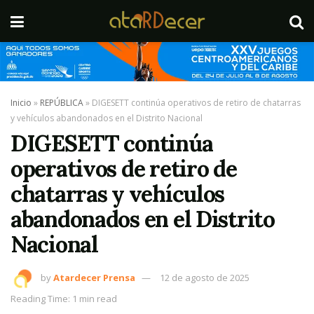
Inicio
»
REPÚBLICA
»
DIGESETT continúa operativos de retiro de chatarras
y vehículos abandonados en el Distrito Nacional
DIGESETT continúa
operativos de retiro de
chatarras y vehículos
abandonados en el Distrito
Nacional
by
Atardecer Prensa
12 de agosto de 2025
Reading Time: 1 min read