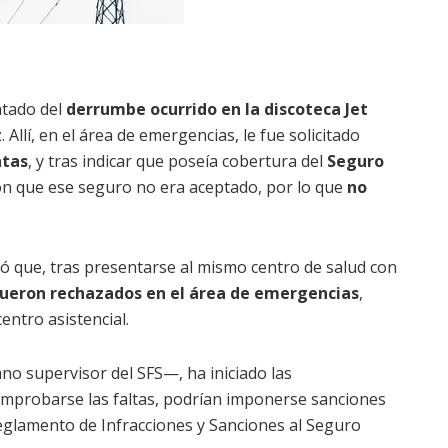
atado del
derrumbe ocurrido en la discoteca Jet
. Allí, en el área de emergencias, le fue solicitado
ntas
, y tras indicar que poseía cobertura del
Seguro
on que ese seguro no era aceptado, por lo que
no
ó que, tras presentarse al mismo centro de salud con
fueron rechazados en el área de emergencias
,
entro asistencial.
ano
supervisor
del
SFS
—
,
ha
iniciado
las
omprobarse
las
faltas
,
podrían
imponerse
sanciones
eglamento
de
Infracciones
y
Sanciones
al
Seguro