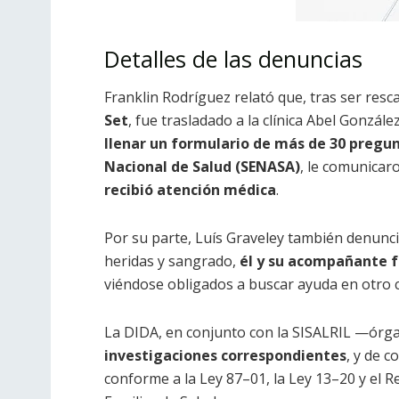
Detalles de las denuncias
Franklin Rodríguez relató que, tras ser resc
Set
, fue trasladado a la clínica Abel González
llenar un formulario de más de 30 pregu
Nacional de Salud (SENASA)
, le comunicar
recibió atención médica
.
Por su parte, Luís Graveley también denunci
heridas y sangrado,
él y su acompañante 
viéndose obligados a buscar ayuda en otro c
La
DIDA
,
en
conjunto
con
la
SISALRIL
—
órg
investigaciones
correspondientes
,
y
de
c
conforme
a
la
Ley
87
–
01
,
la
Ley
13
–
20
y
el
R