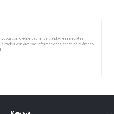
busca con credibilidad, imparcialidad e inmediatez
ualizados con diversas informaciones, tanto en el ámbito
.
Mapa web
At