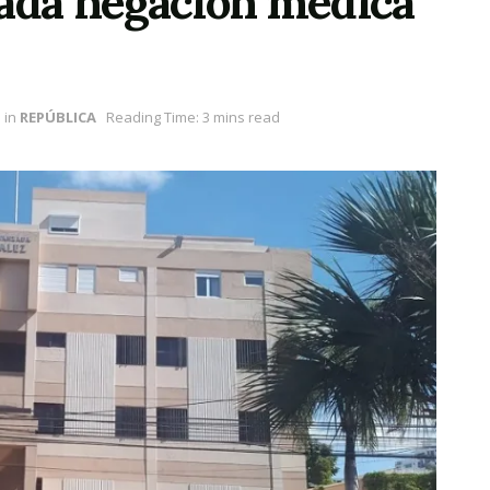
gada negación médica
in
REPÚBLICA
Reading Time: 3 mins read