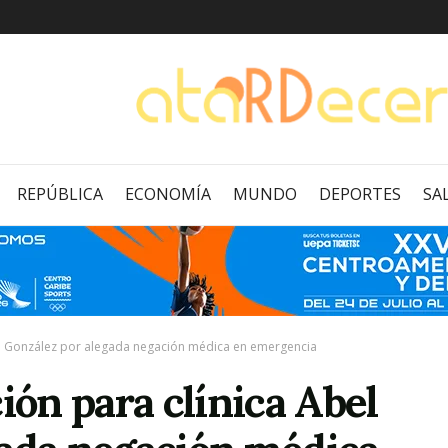
REPÚBLICA
ECONOMÍA
MUNDO
DEPORTES
SA
bel González por alegada negación médica en emergencia
ión para clínica Abel