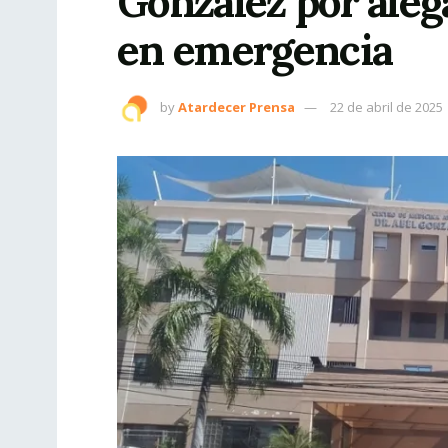
González por ale
en emergencia
by
Atardecer Prensa
22 de abril de 2025