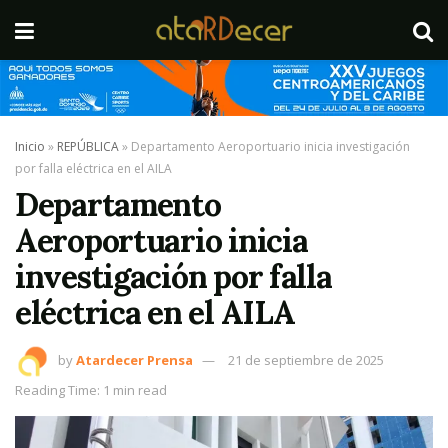
Inicio
»
REPÚBLICA
»
Departamento Aeroportuario inicia investigación
por falla eléctrica en el AILA
Departamento
Aeroportuario inicia
investigación por falla
eléctrica en el AILA
by
Atardecer Prensa
21 de septiembre de 2025
Reading Time: 1 min read