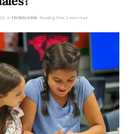
iales?
026
in
TECNOLOGÍA
Reading Time: 2 mins read