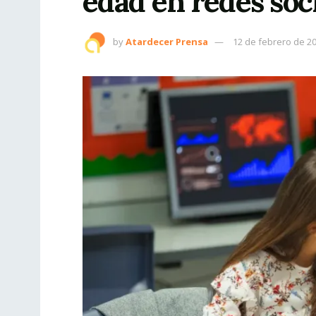
edad en redes soc
by
Atardecer Prensa
12 de febrero de 2