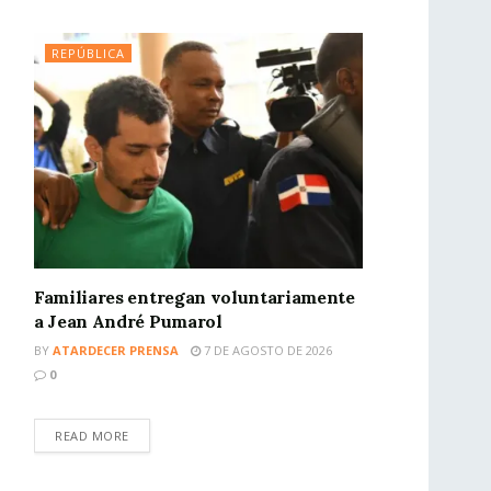
REPÚBLICA
Familiares entregan voluntariamente
a Jean André Pumarol
BY
ATARDECER PRENSA
7 DE AGOSTO DE 2026
0
READ MORE