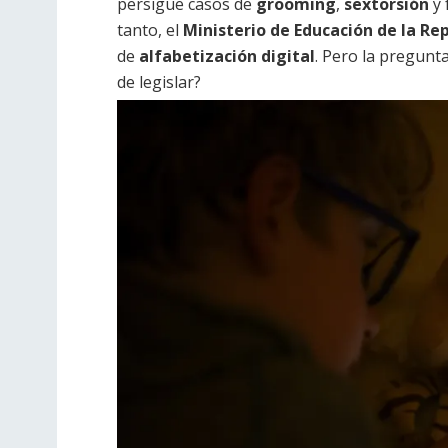
persigue casos de
grooming
,
sextorsión
y 
tanto, el
Ministerio de Educación de la R
de
alfabetización digital
. Pero la pregunt
de legislar?