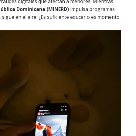
fraudes digitales que afectan a menores. Mientras
epública Dominicana (MINERD)
impulsa programas
a sigue en el aire: ¿Es suficiente educar o es momento