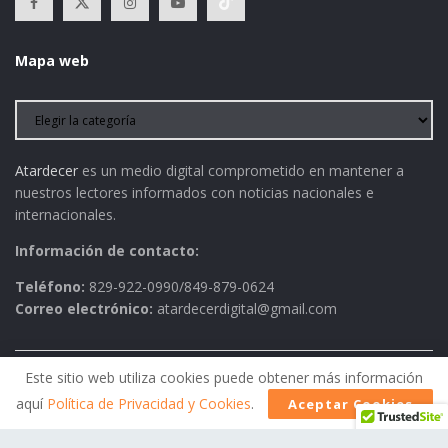
Mapa web
Atardecer
es un medio digital comprometido en mantener a
nuestros lectores informados con noticias nacionales e
internacionales.
Información de contacto:
Teléfono:
829-922-0990/849-879-0624
Correo electrónico:
atardecerdigital@gmail.com
Este sitio web utiliza cookies puede obtener más información
Política de Privacidad
AVISO LEGAL
Contactos
aquí
Política de Privacidad y Cookies
.
Aceptar Cookies
Historia
Política Editorial