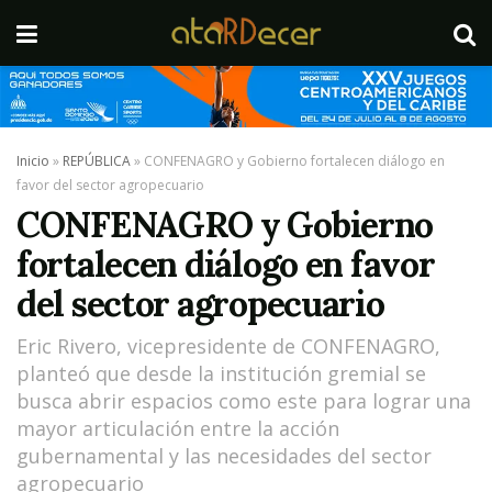
Inicio
»
REPÚBLICA
»
CONFENAGRO y Gobierno fortalecen diálogo en
favor del sector agropecuario
CONFENAGRO y Gobierno
fortalecen diálogo en favor
del sector agropecuario
Eric Rivero, vicepresidente de CONFENAGRO,
planteó que desde la institución gremial se
busca abrir espacios como este para lograr una
mayor articulación entre la acción
gubernamental y las necesidades del sector
agropecuario