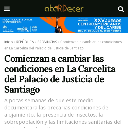
Inicio
»
REPÚBLICA
»
PROVINCIAS
»
Comienzan a cambiar las condiciones
en La Carcelita del Palacio de Justicia de Santiago
Comienzan a cambiar las
condiciones en La Carcelita
del Palacio de Justicia de
Santiago
A pocas semanas de que este medio
documentara las precarias condiciones de
alojamiento, la presencia de insectos, la
sobrepoblación y las limitaciones sanitarias del