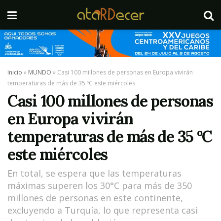
Inicio
»
MUNDO
»
Casi 100 millones de personas en Europa vivirán
temperaturas de más de 35 ºC este miércoles
Casi 100 millones de personas
en Europa vivirán
temperaturas de más de 35 ºC
este miércoles
En total, se espera que las temperaturas
máximas superen los 30°C para más de 350
millones de personas en este continente,
excluyendo a Turquía, lo que representa casi