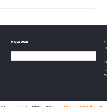
Mapa web
At
ma
na
Elegir la categoría
I
T
C
ies puede obtener más información aquí
Política de Privacidad y Cookie