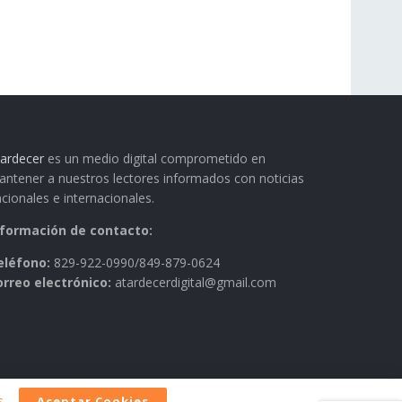
ardecer
es un medio digital comprometido en
ntener a nuestros lectores informados con noticias
cionales e internacionales.
nformación de contacto:
eléfono:
829-922-0990/849-879-0624
orreo electrónico:
atardecerdigital@gmail.com
s
.
Aceptar Cookies