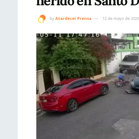
herido en Santo 
by
Atardecer Prensa
12 de mayo de 202