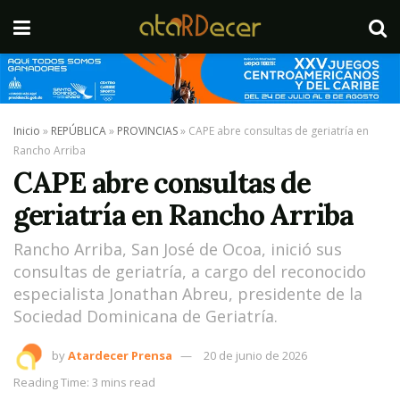
Inicio
»
REPÚBLICA
»
PROVINCIAS
»
CAPE abre consultas de geriatría en
Rancho Arriba
CAPE abre consultas de
geriatría en Rancho Arriba
Rancho Arriba, San José de Ocoa, inició sus
consultas de geriatría, a cargo del reconocido
especialista Jonathan Abreu, presidente de la
Sociedad Dominicana de Geriatría.
by
Atardecer Prensa
20 de junio de 2026
Reading Time: 3 mins read