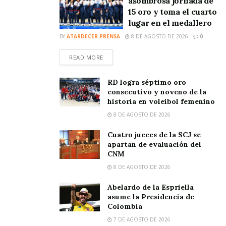
asombrosa jornada de
15 oro y toma el cuarto
lugar en el medallero
BY
ATARDECER PRENSA
8 DE AGOSTO DE 2026
0
READ MORE
RD logra séptimo oro
consecutivo y noveno de la
historia en voleibol femenino
8 DE AGOSTO DE 2026
Cuatro jueces de la SCJ se
apartan de evaluación del
CNM
8 DE AGOSTO DE 2026
Abelardo de la Espriella
asume la Presidencia de
Colombia
7 DE AGOSTO DE 2026