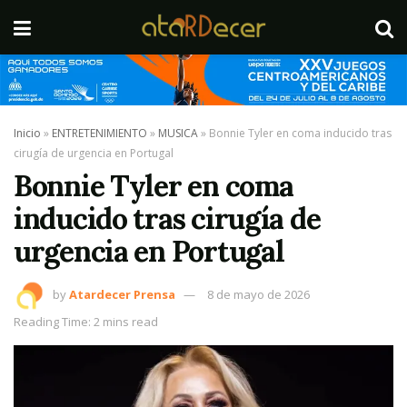
Inicio
»
ENTRETENIMIENTO
»
MUSICA
»
Bonnie Tyler en coma inducido tras
cirugía de urgencia en Portugal
Bonnie Tyler en coma
inducido tras cirugía de
urgencia en Portugal
by
Atardecer Prensa
8 de mayo de 2026
Reading Time: 2 mins read