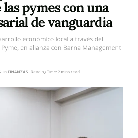
e las pymes con una
arial de vanguardia
rrollo económico local a través del
l Pyme, en alianza con Barna Management
6
in
FINANZAS
Reading Time: 2 mins read