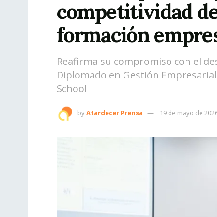
competitividad d
formación empres
Reafirma su compromiso con el desa
Diplomado en Gestión Empresaria
School
by
Atardecer Prensa
19 de mayo de 202