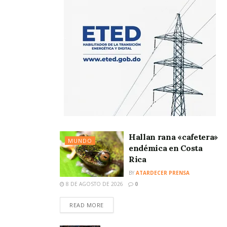
Hallan rana «cafetera»
MUNDO
endémica en Costa
Rica
BY
ATARDECER PRENSA
8 DE AGOSTO DE 2026
0
READ MORE