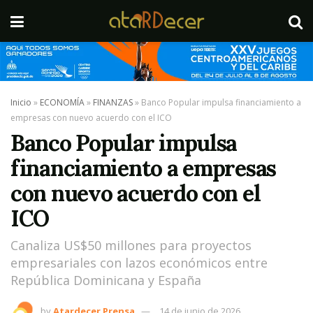
Inicio
»
ECONOMÍA
»
FINANZAS
»
Banco Popular impulsa financiamiento a
empresas con nuevo acuerdo con el ICO
Banco Popular impulsa
financiamiento a empresas
con nuevo acuerdo con el
ICO
Canaliza US$50 millones para proyectos
empresariales con lazos económicos entre
República Dominicana y España
by
Atardecer Prensa
14 de junio de 2026