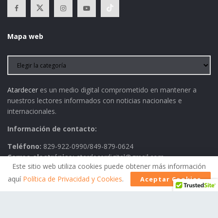
Mapa web
Atardecer
es un medio digital comprometido en mantener a
nuestros lectores informados con noticias nacionales e
internacionales.
Información de contacto:
Teléfono:
829-922-0990/849-879-0624
Correo electrónico:
atardecerdigital@gmail.com
Este sitio web utiliza cookies puede obtener más información
aquí
Política de Privacidad y Cookies
.
Aceptar Cookies
Política de Privacidad
AVISO LEGAL
Contactos
Historia
Política Editorial