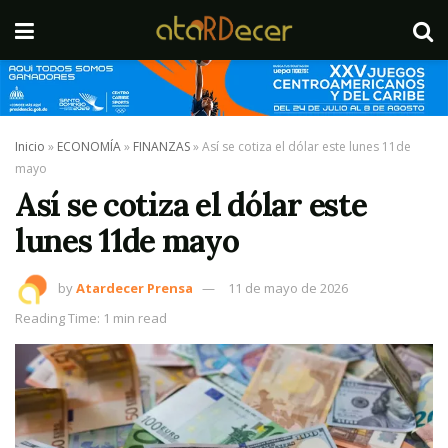
Inicio
»
ECONOMÍA
»
FINANZAS
»
Así se cotiza el dólar este lunes 11de
mayo
Así se cotiza el dólar este
lunes 11de mayo
by
Atardecer Prensa
11 de mayo de 2026
Reading Time: 1 min read