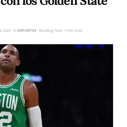
con los Golden State
e 2025
in
DEPORTES
Reading Time: 1 min read