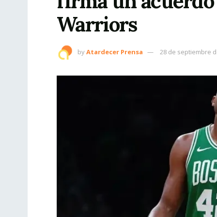
firma un acuerdo 
Warriors
by
Atardecer Prensa
28 de septiembre d