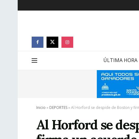
ÚLTIMA HORA
Inicio
»
DEPORTES
»
Al Horford se despide de Boston y fir
Al Horford se des