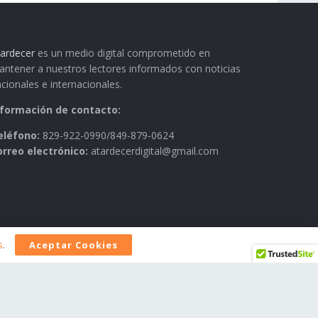
ardecer
es un medio digital comprometido en
ntener a nuestros lectores informados con noticias
cionales e internacionales.
nformación de contacto:
eléfono:
829-922-0990/849-879-0624
orreo electrónico:
atardecerdigital@gmail.com
s
.
Aceptar Cookies
AVISO LEGAL
Contactos
Historia
Política Editorial