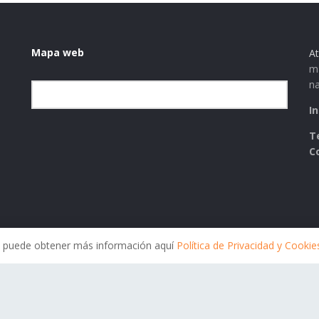
Mapa web
At
ma
na
Elegir la categoría
I
T
C
ies puede obtener más información aquí
Política de Privacidad y Cookie
Política de Privacidad