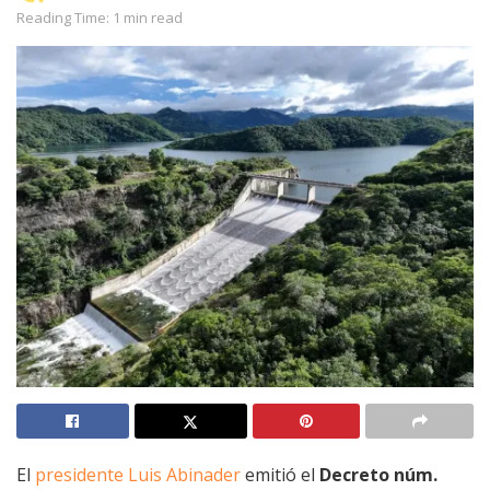
Reading Time: 1 min read
El
presidente Luis Abinader
emitió el
Decreto núm.