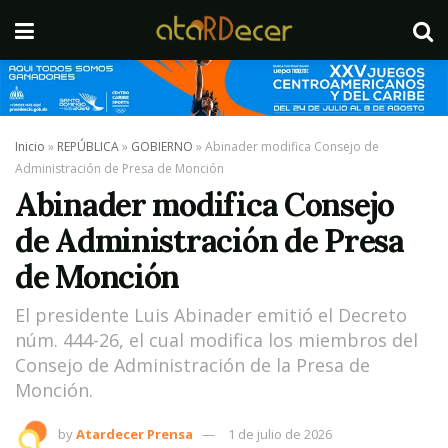
Inicio
»
REPÚBLICA
»
GOBIERNO
»
Abinader modifica Consejo de
Administración de Presa de Monción
Abinader modifica Consejo
de Administración de Presa
de Monción
El presidente Luis Abinader emitió el Decreto
núm. 444-26, el cual modifica los miembros del
Consejo de Administración de la Presa de
Monción.
by
Atardecer Prensa
1 de julio de 2026