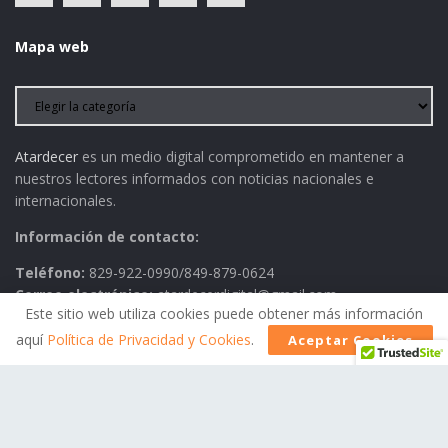
Mapa web
Atardecer
es un medio digital comprometido en mantener a
nuestros lectores informados con noticias nacionales e
internacionales.
Información de contacto:
Teléfono:
829-922-0990/849-879-0624
Correo electrónico:
atardecerdigital@gmail.com
Este sitio web utiliza cookies puede obtener más información
aquí
Política de Privacidad y Cookies
.
Aceptar Cookies
Política de Privacidad
AVISO LEGAL
Contactos
Historia
Política Editorial
© 2026
Atardecer
- Todos los derechos reservados.