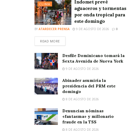
Indomet prevé
CLIMA
aguaceros y tormentas
por onda tropical para
este domingo
BY
ATARDECER PRENSA
9 DE AGOSTO DE 2026
0
READ MORE
Desfile Dominicano tomará la
Sexta Avenida de Nueva York
9 DE AGOSTO DE 2026
Abinader asumiría la
presidencia del PRM este
domingo
8 DE AGOSTO DE 2026
Denuncian nóminas
«fantasma» y millonario
fraude en la TSS
8 DE AGOSTO DE 2026