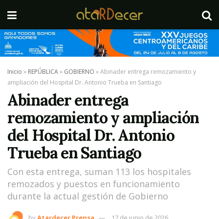
Inicio
»
REPÚBLICA
»
GOBIERNO
»
Abinader entrega remozamiento y
ampliación del Hospital Dr. Antonio Trueba en Santiago
Abinader entrega
remozamiento y ampliación
del Hospital Dr. Antonio
Trueba en Santiago
Con esta entrega, suman 113 los hospitales
remozados y puestos en funcionamiento
durante la actual gestión de Gobierno
by
Atardecer Prensa
17 de junio de 2026