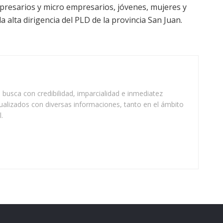
mpresarios y micro empresarios, jóvenes, mujeres y
 alta dirigencia del PLD de la provincia San Juan.
busca con credibilidad, imparcialidad e inmediatez
ualizados con diversas informaciones, tanto en el ámbito
.