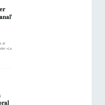
er
anal’
s al
nder «La
e
a
oral