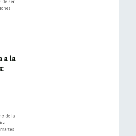
 de ser
ciones
s
 a la
s:
o de la
ica
 martes