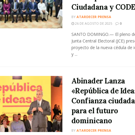
Ciudadana y COD
BY
ATARDECER PRENSA
26 DE AGOSTO DE 2025
0
SANTO DOMINGO.— El pleno de
Junta Central Electoral (JCE) pres
proyecto de la nueva cédula de 
y ...
Abinader Lanza
«República de Idea
Confianza ciudad
para el futuro
dominicano
BY
ATARDECER PRENSA