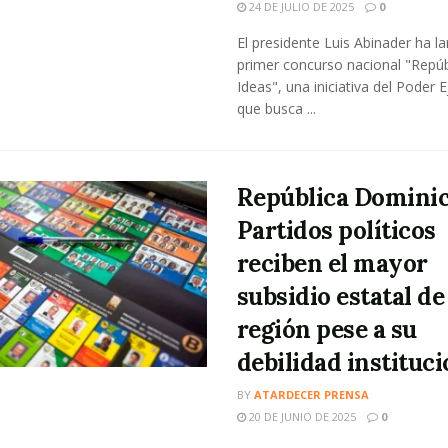
24 DE JULIO DE 2025
0
El presidente Luis Abinader ha l
primer concurso nacional "Repúb
Ideas", una iniciativa del Poder E
que busca ...
República Dominic
Partidos políticos
reciben el mayor
subsidio estatal de
región pese a su
debilidad instituci
BY
ATARDECER PRENSA
20 DE JUNIO DE 2025
0