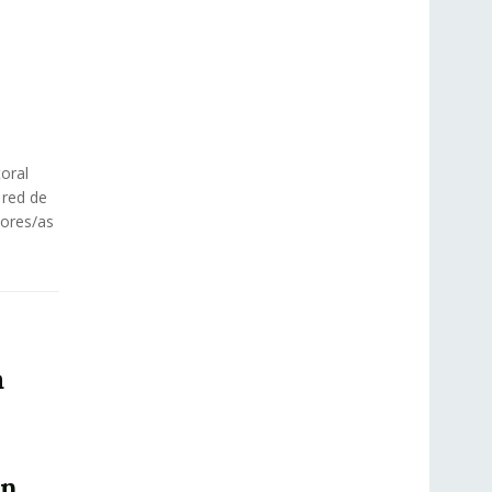
oral
 red de
ores/as
a
ón