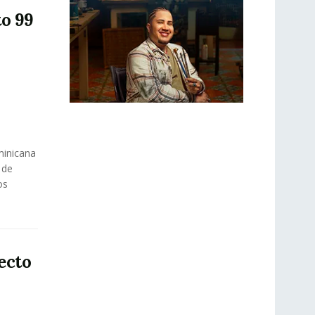
to 99
inicana
 de
os
ecto