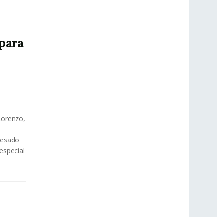
para
Lorenzo,
n
resado
especial