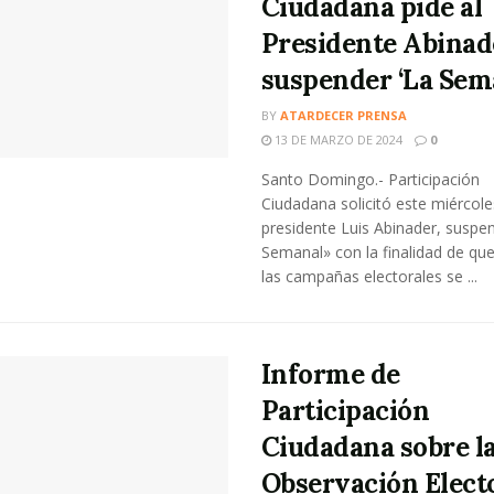
Ciudadana pide al
Presidente Abinad
suspender ‘La Sem
BY
ATARDECER PRENSA
13 DE MARZO DE 2024
0
Santo Domingo.- Participación
Ciudadana solicitó este miércole
presidente Luis Abinader, suspe
Semanal» con la finalidad de qu
las campañas electorales se ...
Informe de
Participación
Ciudadana sobre l
Observación Elect