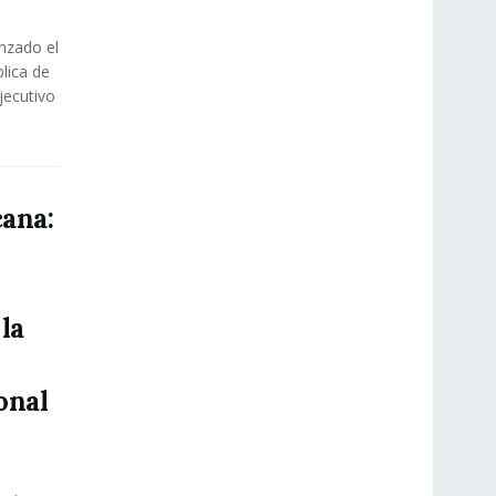
anzado el
lica de
jecutivo
ana:
 la
onal