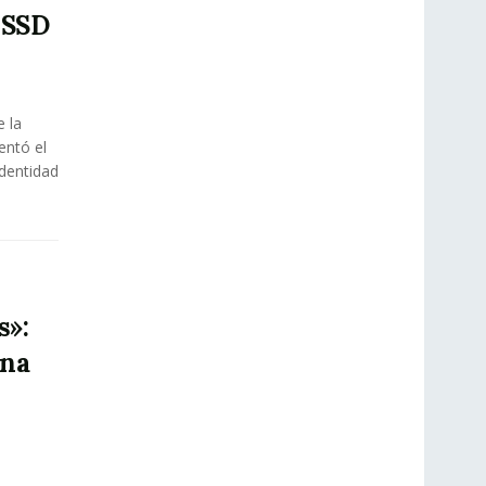
ESSD
 la
entó el
identidad
s»:
ana