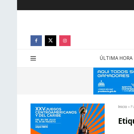
ÚLTIMA HORA
Inicio
»
P
Etiq