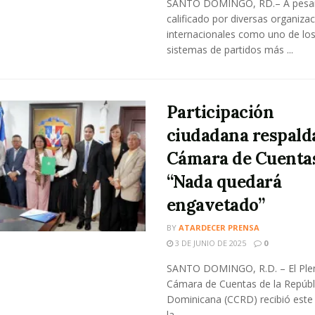
SANTO DOMINGO, RD.– A pesar
calificado por diversas organiza
internacionales como uno de lo
sistemas de partidos más ...
Participación
ciudadana respalda
Cámara de Cuenta
“Nada quedará
engavetado”
BY
ATARDECER PRENSA
3 DE JUNIO DE 2025
0
SANTO DOMINGO, R.D. – El Plen
Cámara de Cuentas de la Repúbl
Dominicana (CCRD) recibió este
la ...