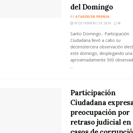
del Domingo
BY
ATARDECER PRENSA
18 DE FEBRERO DE 2024
0
Santo Domingo.- Participación
Ciudadana llevó a cabo su
decimotercera observación elect
este domingo, desplegando una
aproximadamente 500 observad
...
Participación
Ciudadana expres
preocupación por
retraso judicial en
casos de corrupci