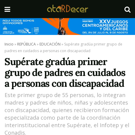
Inicio
»
REPÚBLICA
»
EDUCACIÓN
»
Supérate gradúa primer grupo de
padres en cuidados a personas con discapacidad
Supérate gradúa primer
grupo de padres en cuidados
a personas con discapacidad
Este primer grupo de 55 personas, lo integran
madres y padres de niños, niñas y adolescentes
con discapacidad, quienes recibieron formación
especializada como parte de la coordinación
interinstitucional entre Supérate, el Infotep y el
Conadis.