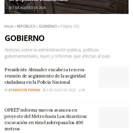
7 DE AGOSTO DE 2026
Inicio
»
REPÚBLICA
»
GOBIERNO
»
Página 152
GOBIERNO
Noticias sobre la administración pública, políticas
gubernamentales, leyes y reformas que afectan al país.
Presidente Abinader encabeza tercera
reunión de seguimiento de la seguridad
ciudadana en la Policía Nacional
BY
ATARDECER PRENSA
3 DE JULIO DE 2023
0
OPRET informa nuevos avances en
proyecto del Metro hacia Los Alcarrizos;
excavación en túnel sobrepasa los 400
metros