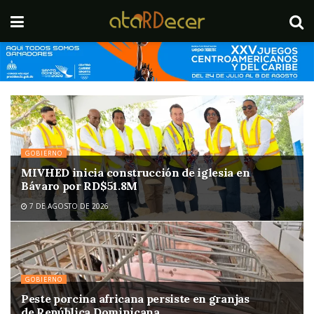
GOBIERNO
MIVHED inicia construcción de iglesia en
Bávaro por RD$51.8M
7 DE AGOSTO DE 2026
GOBIERNO
Peste porcina africana persiste en granjas
de República Dominicana