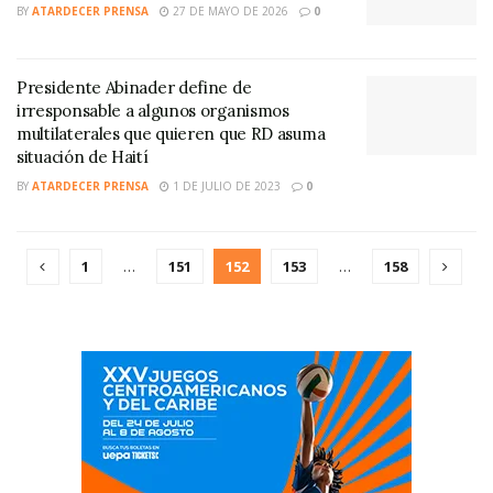
BY
ATARDECER PRENSA
27 DE MAYO DE 2026
0
Presidente Abinader define de
irresponsable a algunos organismos
multilaterales que quieren que RD asuma
situación de Haití
BY
ATARDECER PRENSA
1 DE JULIO DE 2023
0
1
…
151
152
153
…
158