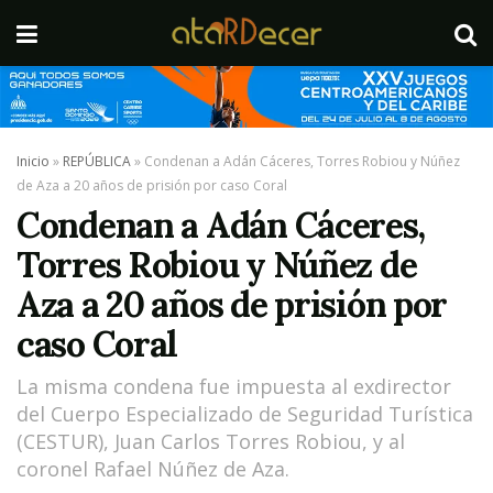
Inicio
»
REPÚBLICA
»
Condenan a Adán Cáceres, Torres Robiou y Núñez
de Aza a 20 años de prisión por caso Coral
Condenan a Adán Cáceres,
Torres Robiou y Núñez de
Aza a 20 años de prisión por
caso Coral
La misma condena fue impuesta al exdirector
del Cuerpo Especializado de Seguridad Turística
(CESTUR), Juan Carlos Torres Robiou, y al
coronel Rafael Núñez de Aza.